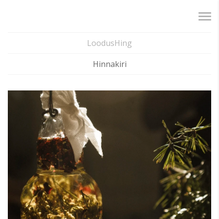
LoodusHing
Hinnakiri